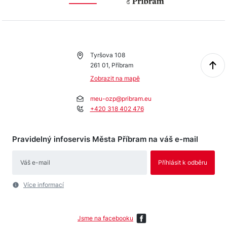
Tyršova 108
261 01, Příbram
Zobrazit na mapě
meu-ozp@pribram.eu
+420 318 402 476
Pravidelný infoservis Města Příbram na váš e-mail
Více informací
Jsme na facebooku