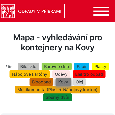
Mapa - vyhledávání pro
kontejnery na Kovy
Bílé sklo
Barevné sklo
Papír
Plasty
Filtr:
Nápojové kartóny
Oděvy
Elektro odpad
Kovy
Bioodpad
Olej
Multikomodita (Plast + Nápojový karton)
Sběrný dvůr