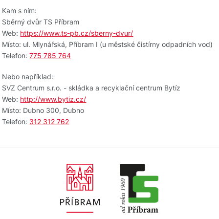
Kam s ním:
Sběrný dvůr TS Příbram
Web:
https://www.ts-pb.cz/sberny-dvur/
Místo: ul. Mlynářská, Příbram I (u městské čistírny odpadních vod)
Telefon:
775 785 764
Nebo například:
SVZ Centrum s.r.o. - skládka a recyklační centrum Bytíz
Web:
http://www.bytiz.cz/
Místo: Dubno 300, Dubno
Telefon:
312 312 762