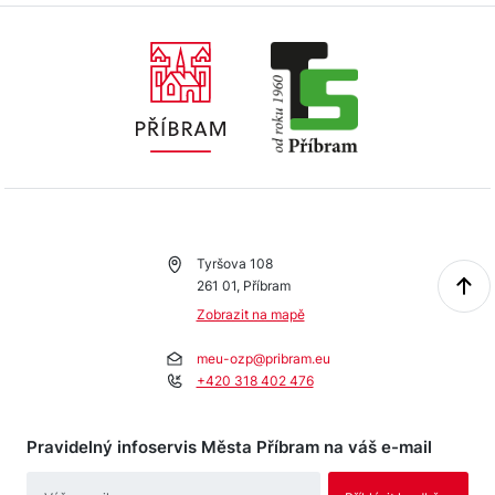
Tyršova 108
261 01, Příbram
Zobrazit na mapě
meu-ozp@pribram.eu
+420 318 402 476
Pravidelný infoservis Města Příbram na váš e-mail