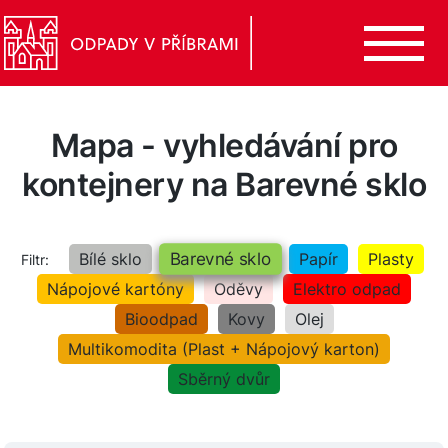
Mapa - vyhledávání pro
kontejnery na Barevné sklo
Barevné sklo
Bílé sklo
Papír
Plasty
Filtr:
Nápojové kartóny
Oděvy
Elektro odpad
Bioodpad
Kovy
Olej
Multikomodita (Plast + Nápojový karton)
Sběrný dvůr