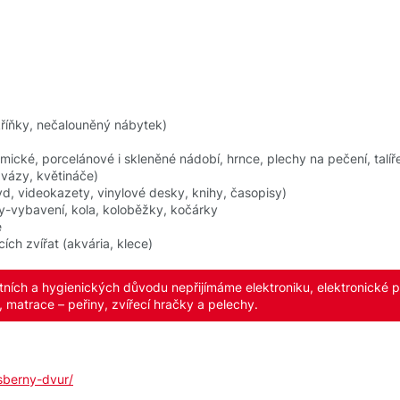
skříňky, nečalouněný nábytek)
ické, porcelánové i skleněné nádobí, hrnce, plechy na pečení, talíře
vázy, květináče)
vd, videokazety, vinylové desky, knihy, časopisy)
y-vybavení, kola, koloběžky, kočárky
e
ch zvířat (akvária, klece)
ních a hygienických důvodu nepřijímáme elektroniku, elektronické př
 matrace – peřiny, zvířecí hračky a pelechy.
sberny-dvur/