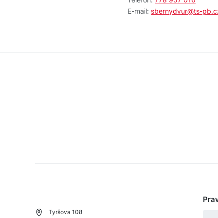
E-mail:
sbernydvur@ts-pb.c
Prav
Tyršova 108