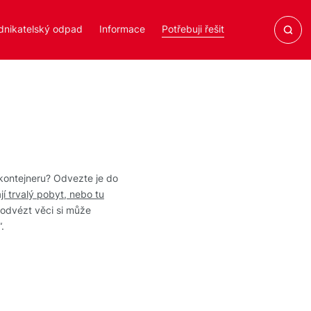
dnikatelský odpad
Informace
Potřebuji řešit
o kontejneru? Odvezte je do
í trvalý pobyt, nebo tu
odvézt věci si může
.