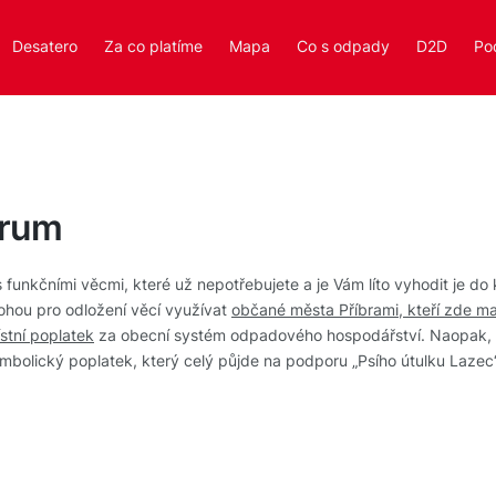
Desatero
Za co platíme
Mapa
Co s odpady
D2D
Po
trum
 s funkčními věcmi, které už nepotřebujete a je Vám líto vyhodit je d
hou pro odložení věcí využívat
občané města Příbrami, kteří zde maj
ístní poplatek
za obecní systém odpadového hospodářství. Naopak, 
ymbolický poplatek, který celý půjde na podporu „Psího útulku Lazec“