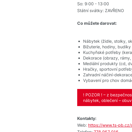
So: 9:00 - 13:00
Státní svátky: ZAVŘENO
Co můžete darovat:
Nábytek (židle, stolky, 
Bižuterie, hodiny, budíky
Kuchyňské potřeby (keram
Dekorace (obrazy, rámy, 
Mediální produkty (cd, d
Hračky, sportovní potřeb
Zahradní náčiní-dekorac
Vybavení pro chov domácí
! POZOR ! – z bezpečnost
nábytek, oblečení – obuv,
Kontakty:
Web:
https://www.ts-pb.cz/
Telefon:
778 957 016