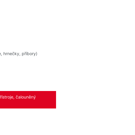
, hrnečky, příbory)
ístroje, čalouněný