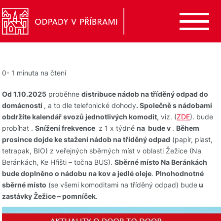
0- 1 minuta na čtení
Od 1.10.2025
proběhne
distribuce nádob na tříděný odpad do
domácností
, a to dle telefonické dohody
. Společně s nádobami
obdržíte kalendář svozů jednotlivých komodit
, viz. (
ZDE
).
bude
probíhat
.
Snížení frekvence
z 1 x týdně
na
bude v
.
Během
prosince dojde ke stažení nádob na tříděný odpad
(papír, plast,
tetrapak, BIO) z veřejných sběrných míst v oblasti Žežice (Na
Beránkách, Ke Hřišti – točna BUS).
Sběrné místo Na Beránkách
bude doplněno o nádobu na kov a jedlé oleje
.
Plnohodnotné
sběrné místo
(se všemi komoditami na tříděný odpad) bude
u
zastávky Žežice – pomníček
.