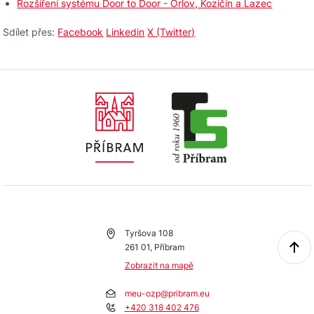
Rozšíření systému Door to Door - Orlov, Kozičín a Lazec
Sdílet přes:
Facebook
Linkedin
X (Twitter)
Tyršova 108
261 01, Příbram
Zobrazit na mapě
meu-ozp@pribram.eu
+420 318 402 476