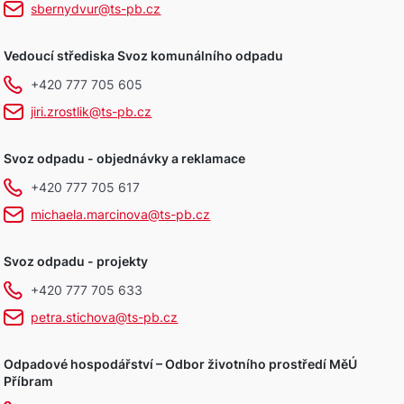
sbernydvur@ts-pb.cz
Vedoucí střediska Svoz komunálního odpadu
+420 777 705 605
jiri.zrostlik@ts-pb.cz
Svoz odpadu - objednávky a reklamace
+420 777 705 617
michaela.marcinova@ts-pb.cz
Svoz odpadu - projekty
+420 777 705 633
petra.stichova@ts-pb.cz
Odpadové hospodářství – Odbor životního prostředí MěÚ
Příbram