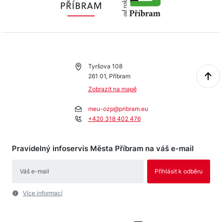
Tyršova 108
261 01, Příbram
Zobrazit na mapě
meu-ozp@pribram.eu
+420 318 402 476
Pravidelný infoservis Města Příbram na váš e-mail
Více informací