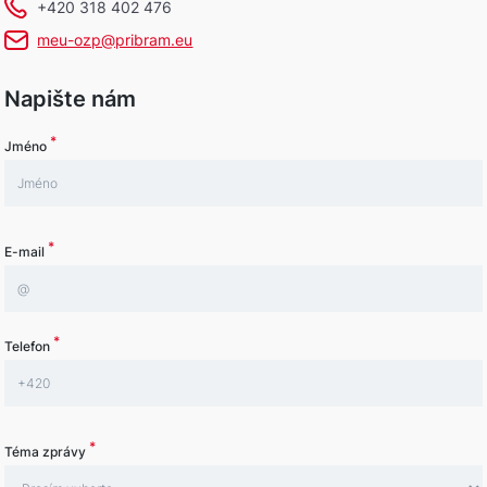
+420 318 402 476
meu-ozp@pribram.eu
Napište nám
*
Jméno
*
E-mail
*
Telefon
*
Téma zprávy