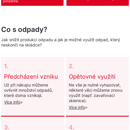
poradíme.
Co s odpady?
Jak snížit produkci odpadu a jak je možné využít odpad, který
neskončí na skládce?
1.
2.
Předcházení vzniku
Opětovné využití
Už při nákupu můžeme
Ne vše je nutné vyhazovat,
ovlivnit množství odpadů,
některé věci můžeme znovu
které doma vznikají.
využít (např. zavařovací
sklenice).
Více info
>
Více info
>
3.
4.