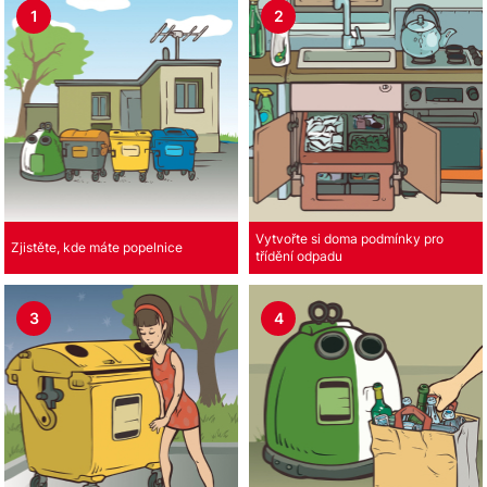
1
2
Vytvořte si doma podmínky pro
Zjistěte, kde máte popelnice
třídění odpadu
3
4