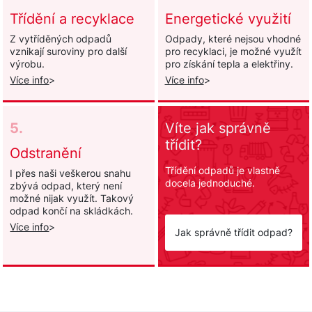
Třídění a recyklace
Energetické využití
Z vytříděných odpadů
Odpady, které nejsou vhodné
vznikají suroviny pro další
pro recyklaci, je možné využít
výrobu.
pro získání tepla a elektřiny.
Více info
>
Více info
>
5.
Víte jak správně
třídit?
Odstranění
Třídění odpadů je vlastně
I přes naši veškerou snahu
docela jednoduché.
zbývá odpad, který není
možné nijak využít. Takový
odpad končí na skládkách.
Více info
>
Jak správně třídit odpad?